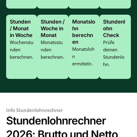
Stunden
Stunden /
Monatslo
Stundenl
/ Monat
Woche in
hn
ohn
in Woche
Monat
berechn
Check
en
Wochenstu
Monatsstu
Prüfe
Monatsloh
nden
nden
deinen
n
berechnen.
berechnen.
Stundenlo
ermitteln.
hn.
Info Stundenlohnrechner
Stundenlohnrechner
2026: Brutto und Netto