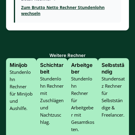
Zum Brutto Netto Rechner Stundenlohn
wechseln
Weitere Rechner
Minijob
Schichtar
Arbeitge
Selbststä
beit
ber
ndig
Stundenlo
Stundenlo
Stundenlo
Stundensat
hn
hn Rechner
hn
z Rechner
Rechner
mit
Rechner
für
für Minijob
Zuschlägen
für
Selbststän
und
und
Arbeitgebe
dige &
Aushilfe.
Nachtzusc
r mit
Freelancer.
hlag.
Gesamtkos
ten.